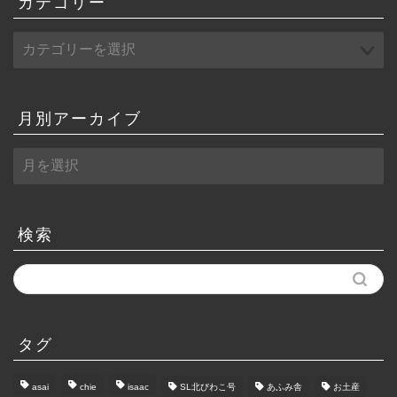
カテゴリー
月別アーカイブ
月
別
ア
ー
カ
検索
イ
ブ
タグ
asai
chie
isaac
SL北びわこ号
あふみ舎
お土産