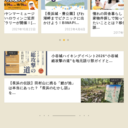
浜のヤンマーミュージ
【長浜城・豊公園】びわ
憧れの田舎暮らし！
ムでハロウィンご近所
湖畔までピクニックに出
家物件探しで知って
ズラリーが開催！[...
かけよう！BIWAPI...
たいこととは？移住
談...
2021年10月22日
2022年4月6日
2017年9
小谷城ハイキングイベント2026“小谷城
総攻撃の道”を地元語り部ガイドと...
【長浜の伝説】田村山に残る「鯉が池」
は本当にあった？『長浜のむかし話』
を...