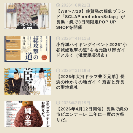
2026年6月21日
【7/8〜7/10】佐賀発の服飾ブラン
ド「SCLAP and okanSclap」が
長浜・縄で3日間限定POP UP
SHOPを開催
2026年4月11日
小谷城ハイキングイベント2026“小
谷城総攻撃の道”を地元語り部ガイ
ドと歩く（滋賀県長浜市）
2026年3月19日
【2026年大河ドラマ豊臣兄弟】長
浜のゆかりの地ガイド 秀吉と秀長
の聖地巡礼
2026年2月19日
【2026年4月12日開催】長浜で縄の
市ビエンナーレ 二年に一度のお祭
りだ。