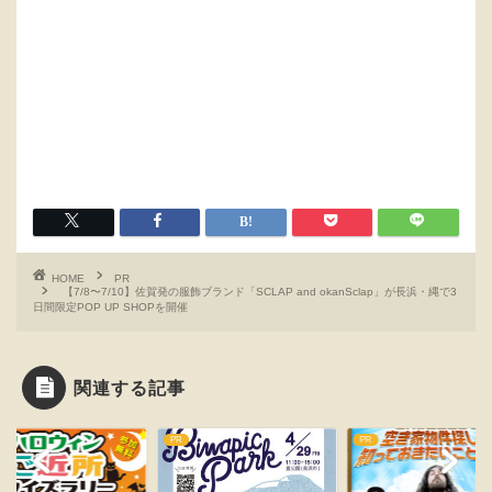
HOME
PR
【7/8〜7/10】佐賀発の服飾ブランド「SCLAP and okanSclap」が長浜・縄で3
日間限定POP UP SHOPを開催
関連する記事
PR
PR