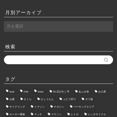
月別アーカイブ
月
別
ア
ー
カ
検索
イ
ブ
タグ
asai
chie
isaac
SL北びわこ号
あふみ舎
お土産
お庭
さくら
ひょうたん
ぶどう狩り
ガリ版
サイクリング
トマソン
ナガジン
パーキングエリア
ホーロー看板
マッチ
マラソン
レトロ
レンタサイクル