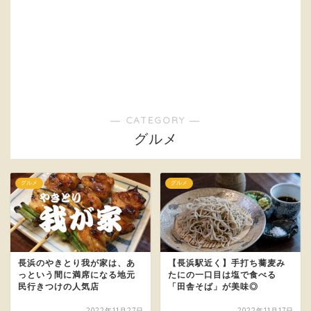
― CATEGORY ―
グルメ
グルメ
グルメ
長浜のやきとり我が家は、あ
【長浜駅近く】手打ち蕎麦み
っという間に満席になる地元
たにの一口目は塩で食べる
民行きつけの人気店
「田舎そば」が美味◎
2022年11月27日
2022年11月17日