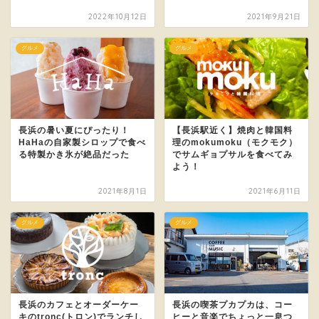
2022年10月12日
2021年9月21日
グルメ
グルメ
長浜の暑い夏にぴったり！
【長浜駅近く】焼肉と韓国料
HaHaの自家製シロップで食べ
理のmokumoku（モクモク）
る特製かき氷が絶品だった
でサムギョプサルを食べてみ
よう！
2021年8月1日
2021年6月11日
グルメ
グルメ
長浜のカフェとオーダーケー
長浜の喫茶プカプカは、コー
キのtronc(トロン)でランチし
ヒーと音楽でちょっと一息つ