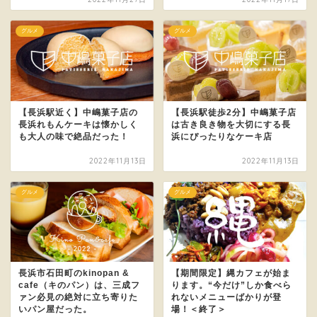
グルメ
グルメ
【長浜駅近く】中嶋菓子店の
【長浜駅徒歩2分】中嶋菓子店
長浜れもんケーキは懐かしく
は古き良き物を大切にする長
も大人の味で絶品だった！
浜にぴったりなケーキ店
2022年11月13日
2022年11月13日
グルメ
グルメ
長浜市石田町のkinopan &
【期間限定】縄カフェが始ま
cafe（キのパン）は、三成フ
ります。“今だけ”しか食べら
ァン必見の絶対に立ち寄りた
れないメニューばかりが登
いパン屋だった。
場！＜終了＞