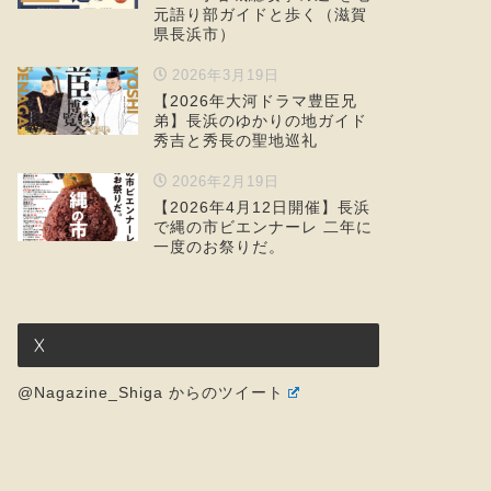
元語り部ガイドと歩く（滋賀
県長浜市）
2026年3月19日
【2026年大河ドラマ豊臣兄
弟】長浜のゆかりの地ガイド
秀吉と秀長の聖地巡礼
2026年2月19日
【2026年4月12日開催】長浜
で縄の市ビエンナーレ 二年に
一度のお祭りだ。
X
@Nagazine_Shiga からのツイート