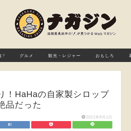
は?
グルメ
観光・レジャー
おもしろ
り！HaHaの自家製シロップ
絶品だった
2021年8月1日