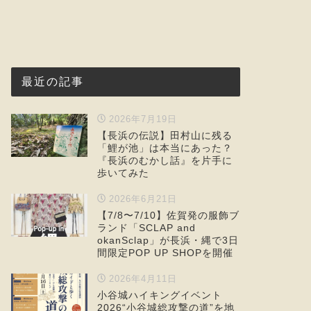
最近の記事
2026年7月19日
【長浜の伝説】田村山に残る
「鯉が池」は本当にあった？
『長浜のむかし話』を片手に
歩いてみた
2026年6月21日
【7/8〜7/10】佐賀発の服飾ブ
ランド「SCLAP and
okanSclap」が長浜・縄で3日
間限定POP UP SHOPを開催
2026年4月11日
小谷城ハイキングイベント
2026“小谷城総攻撃の道”を地