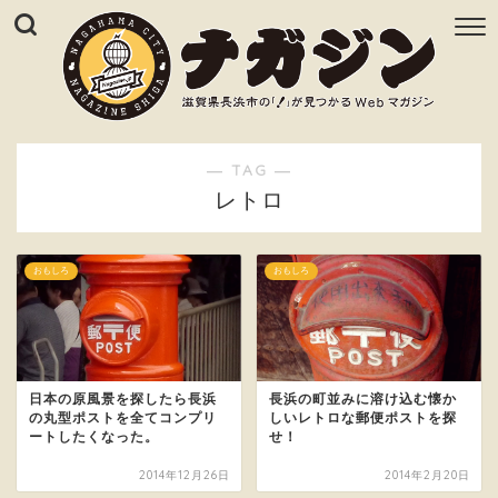
― TAG ―
レトロ
おもしろ
おもしろ
日本の原風景を探したら長浜
長浜の町並みに溶け込む懐か
の丸型ポストを全てコンプリ
しいレトロな郵便ポストを探
ートしたくなった。
せ！
2014年12月26日
2014年2月20日