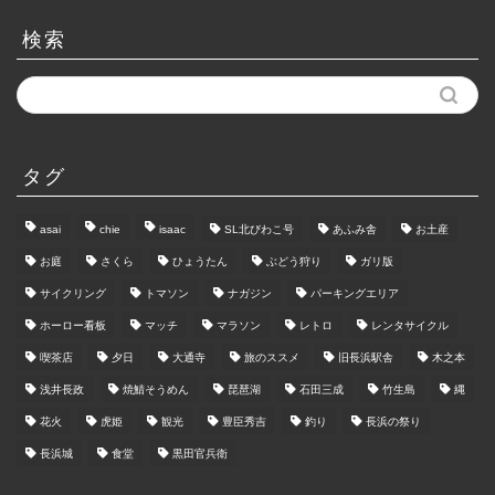
ー
カ
検索
イ
ブ
タグ
asai
chie
isaac
SL北びわこ号
あふみ舎
お土産
お庭
さくら
ひょうたん
ぶどう狩り
ガリ版
サイクリング
トマソン
ナガジン
パーキングエリア
ホーロー看板
マッチ
マラソン
レトロ
レンタサイクル
喫茶店
夕日
大通寺
旅のススメ
旧長浜駅舎
木之本
浅井長政
焼鯖そうめん
琵琶湖
石田三成
竹生島
縄
花火
虎姫
観光
豊臣秀吉
釣り
長浜の祭り
長浜城
食堂
黒田官兵衛