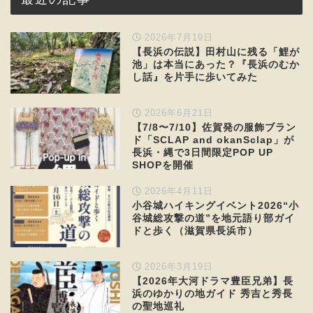
2026年7月19日
【長浜の伝説】田村山に残る「鯉が
池」は本当にあった？『長浜のむか
し話』を片手に歩いてみた
2026年6月21日
【7/8〜7/10】佐賀発の服飾ブラン
ド「SCLAP and okanSclap」が
長浜・縄で3日間限定POP UP
SHOPを開催
2026年4月11日
小谷城ハイキングイベント2026“小
谷城総攻撃の道”を地元語り部ガイ
ドと歩く（滋賀県長浜市）
2026年3月19日
【2026年大河ドラマ豊臣兄弟】長
浜のゆかりの地ガイド 秀吉と秀長
の聖地巡礼