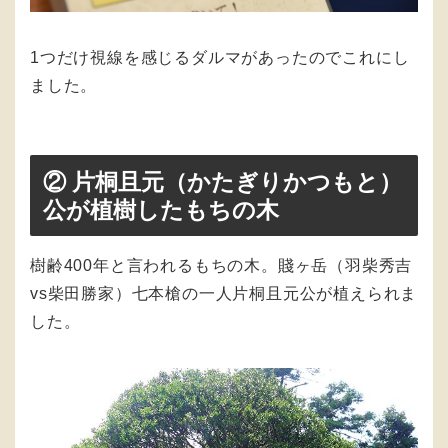
1つだけ視線を感じるダルマがあったのでこれにし
ました。
② 片桐且元（かたぎりかつもと）
公が植樹したもちの木
樹齢400年と言われるもちの木。賤ヶ岳（羽柴秀吉
vs柴田勝家）七本槍の一人片桐且元公が植えられま
した。