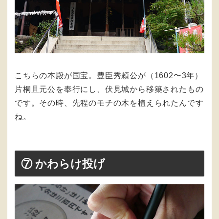
こちらの本殿が国宝。豊臣秀頼公が（1602〜3年）
片桐且元公を奉行にし、伏見城から移築されたもの
です。その時、先程のモチの木を植えられたんです
ね。
⑦ かわらけ投げ