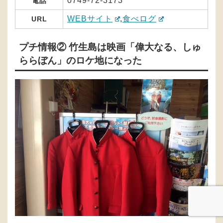
0749-72-3173
電話
WEBサイト
,
食べログ
URL
プチ情報② 竹生島は映画「偉大なる、しゅ
ららぼん」のロケ地になった