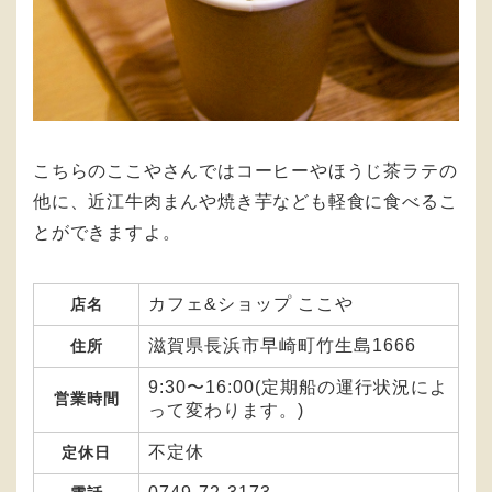
こちらのここやさんではコーヒーやほうじ茶ラテの
他に、近江牛肉まんや焼き芋なども軽食に食べるこ
とができますよ。
カフェ&ショップ ここや
店名
滋賀県長浜市早崎町竹生島1666
住所
9:30〜16:00(定期船の運行状況によ
営業時間
って変わります。)
不定休
定休日