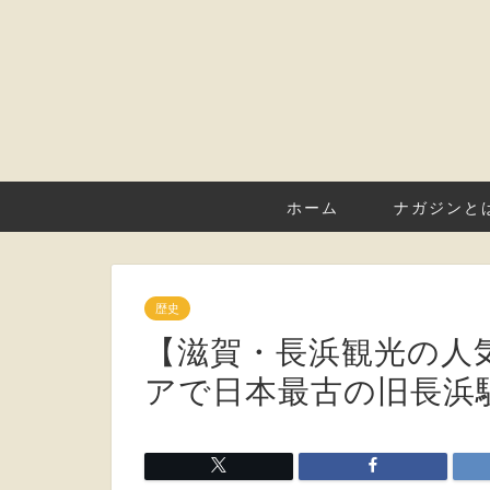
ホーム
ナガジンと
歴史
【滋賀・長浜観光の人
アで日本最古の旧長浜