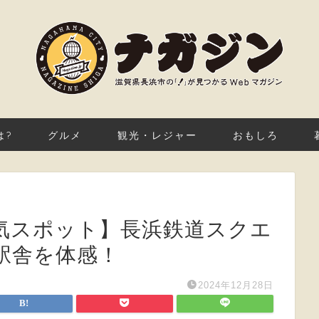
は?
グルメ
観光・レジャー
おもしろ
気スポット】長浜鉄道スクエ
駅舎を体感！
2024年12月28日