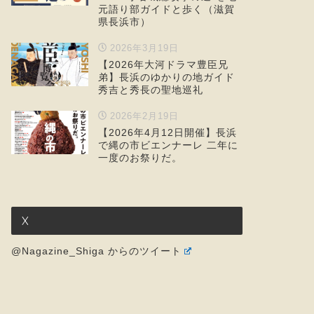
元語り部ガイドと歩く（滋賀
県長浜市）
2026年3月19日
【2026年大河ドラマ豊臣兄
弟】長浜のゆかりの地ガイド
秀吉と秀長の聖地巡礼
2026年2月19日
【2026年4月12日開催】長浜
で縄の市ビエンナーレ 二年に
一度のお祭りだ。
X
@Nagazine_Shiga からのツイート