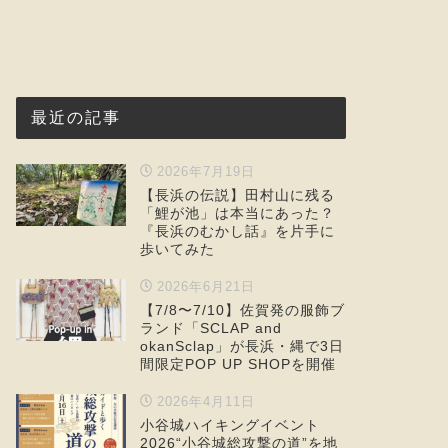
最近の記事
2026年7月19日
【長浜の伝説】田村山に残る
「鯉が池」は本当にあった？
『長浜のむかし話』を片手に
歩いてみた
2026年6月21日
【7/8〜7/10】佐賀発の服飾ブ
ランド「SCLAP and
okanSclap」が長浜・縄で3日
間限定POP UP SHOPを開催
2026年4月11日
小谷城ハイキングイベント
2026“小谷城総攻撃の道”を地