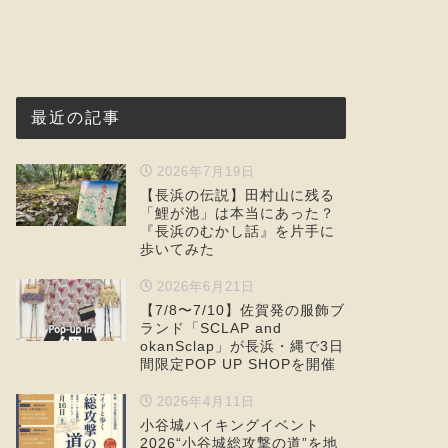
最近の記事
2026年7月19日
【長浜の伝説】田村山に残る
「鯉が池」は本当にあった？
『長浜のむかし話』を片手に
歩いてみた
2026年6月21日
【7/8〜7/10】佐賀発の服飾ブ
ランド「SCLAP and
okanSclap」が長浜・縄で3日
間限定POP UP SHOPを開催
2026年4月11日
小谷城ハイキングイベント
2026“小谷城総攻撃の道”を地