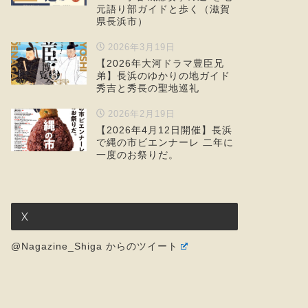
元語り部ガイドと歩く（滋賀
県長浜市）
2026年3月19日
【2026年大河ドラマ豊臣兄
弟】長浜のゆかりの地ガイド
秀吉と秀長の聖地巡礼
2026年2月19日
【2026年4月12日開催】長浜
で縄の市ビエンナーレ 二年に
一度のお祭りだ。
X
@Nagazine_Shiga からのツイート