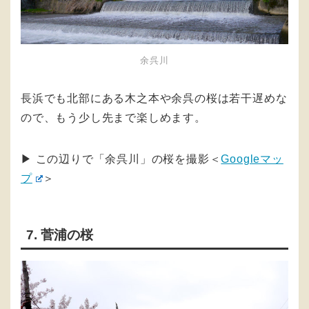
余呉川
長浜でも北部にある木之本や余呉の桜は若干遅めな
ので、もう少し先まで楽しめます。
▶︎ この辺りで「余呉川」の桜を撮影＜
Googleマッ
プ
＞
7. 菅浦の桜