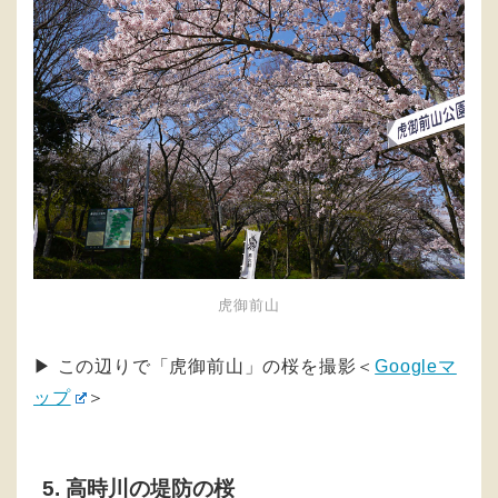
虎御前山
▶︎ この辺りで「虎御前山」の桜を撮影＜
Googleマ
ップ
＞
5. 高時川の堤防の桜