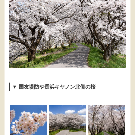
▼ 国友堤防や長浜キヤノン北側の桜