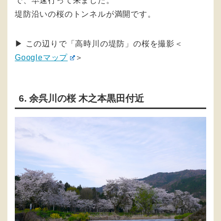
で、早速行って来ました。
堤防沿いの桜のトンネルが満開です。
▶︎ この辺りで「高時川の堤防」の桜を撮影＜
Googleマップ
＞
6. 余呉川の桜 木之本黒田付近