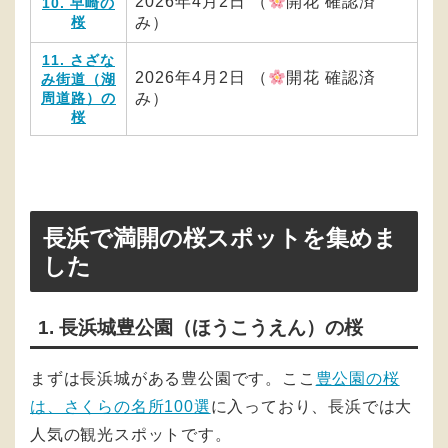
2026年4月2日 （
開花 確認済
10. 早崎の
桜
み）
11. さざな
2026年4月2日 （
開花 確認済
み街道（湖
周道路）の
み）
桜
長浜で満開の桜スポットを集めま
した
1. 長浜城豊公園（ほうこうえん）の桜
まずは長浜城がある豊公園です。ここ
豊公園の桜
は、さくらの名所100選
に入っており、長浜では大
人気の観光スポットです。