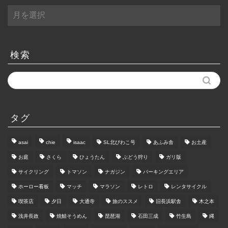
月
別
ア
ー
カ
検索
イ
ブ
タグ
asai
chie
isaac
SL北びわこ号
あふみ舎
お土産
お庭
さくら
ひょうたん
ぶどう狩り
ガリ版
サイクリング
トマソン
ナガジン
パーキングエリア
ホーロー看板
マッチ
マラソン
レトロ
レンタサイクル
喫茶店
夕日
大通寺
旅のススメ
旧長浜駅舎
木之本
浅井長政
焼鯖そうめん
琵琶湖
石田三成
竹生島
縄