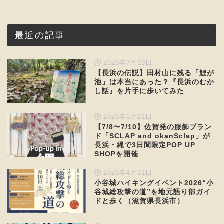
最近の記事
2026年7月19日
【長浜の伝説】田村山に残る「鯉が
池」は本当にあった？『長浜のむか
し話』を片手に歩いてみた
2026年6月21日
【7/8〜7/10】佐賀発の服飾ブラン
ド「SCLAP and okanSclap」が
長浜・縄で3日間限定POP UP
SHOPを開催
2026年4月11日
小谷城ハイキングイベント2026“小
谷城総攻撃の道”を地元語り部ガイ
ドと歩く（滋賀県長浜市）