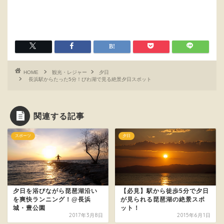
HOME
観光・レジャー
夕日
長浜駅からたった5分！びわ湖で見る絶景夕日スポット
関連する記事
スポーツ
夕日
夕日を浴びながら琵琶湖沿い
【必見】駅から徒歩5分で夕日
を爽快ランニング！@長浜
が見られる琵琶湖の絶景スポ
城・豊公園
ット！
2017年3月8日
2015年6月1日