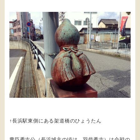
↑長浜駅東側にある架道橋のひょうたん
豊臣秀吉公（長浜城主の頃は、羽柴秀吉）は合戦の