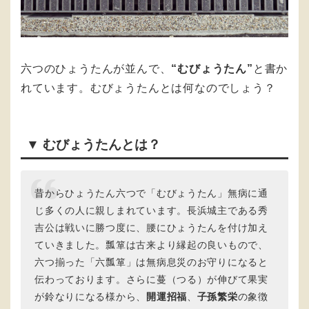
六つのひょうたんが並んで、
“むびょうたん”
と書か
れています。むびょうたんとは何なのでしょう？
▼ むびょうたんとは？
昔からひょうたん六つで「むびょうたん」無病に通
じ多くの人に親しまれています。長浜城主である秀
吉公は戦いに勝つ度に、腰にひょうたんを付け加え
ていきました。瓢箪は古来より縁起の良いもので、
六つ揃った「六瓢箪」は無病息災のお守りになると
伝わっております。さらに蔓（つる）が伸びて果実
が鈴なりになる様から、
開運招福
、
子孫繁栄
の象徴