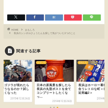
HOME
おもしろ
長浜のシンボルひょうたんを探して気がついた3つのこと
関連する記事
しろ
おもしろ
おもしろ
浜にゴジラが現れたら
日本の原風景を探したら
長浜はホーロー看板
はどうなるのか？試し
長浜の丸型ポストを全て
合うレトロな町＜長
みたくなった
コンプリートしたくな
近郊編2＞
っ...
2015年12月26日
2014年2
2014年12月26日