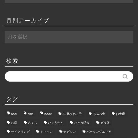
月別アーカイブ
月
別
ア
ー
カ
検索
イ
ブ
タグ
asai
chie
isaac
SL北びわこ号
あふみ舎
お土産
お庭
さくら
ひょうたん
ぶどう狩り
ガリ版
サイクリング
トマソン
ナガジン
パーキングエリア