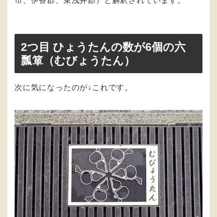
市、伊香郡、東浅井郡）と解釈されています。
2つ目 ひょうたんの数が6個の六
瓢箪（むびょうたん）
次に気になったのが↓これです。