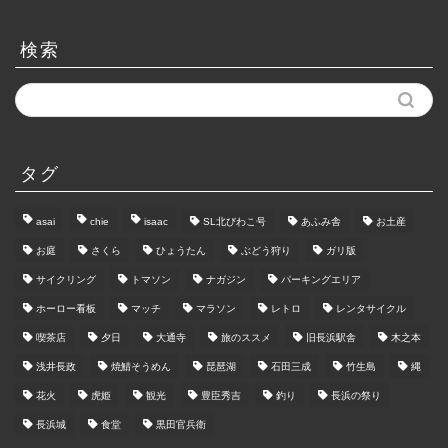
ア
ー
カ
検索
イ
ブ
タグ
asai
chie
isaac
SL北びわこ号
あふみ舎
お土産
お庭
さくら
ひょうたん
ぶどう狩り
ガリ版
サイクリング
トマソン
ナガジン
パーキングエリア
ホーロー看板
マッチ
マラソン
レトロ
レンタサイクル
喫茶店
夕日
大通寺
旅のススメ
旧長浜駅舎
木之本
浅井長政
焼鯖そうめん
琵琶湖
石田三成
竹生島
縄
花火
虎姫
観光
豊臣秀吉
釣り
長浜の祭り
長浜城
食堂
黒田官兵衛