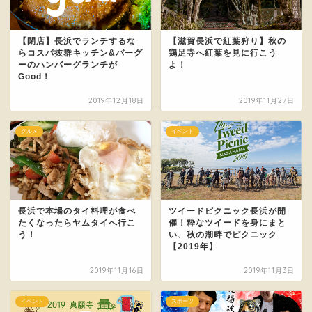
【閉店】長浜でランチするな
【滋賀長浜で紅葉狩り】秋の
らコスパ抜群キッチン&バーグ
鶏足寺へ紅葉を見に行こう
ーのハンバーグランチが
よ！
Good！
2019年12月18日
2019年11月27日
グルメ
イベント
長浜で本場のタイ料理が食べ
ツイードピクニック長浜が開
たくなったらヤムタイへ行こ
催！粋なツイードを身にまと
う！
い、秋の湖畔でピクニック
【2019年】
2019年11月16日
2019年11月3日
イベント
スポーツ