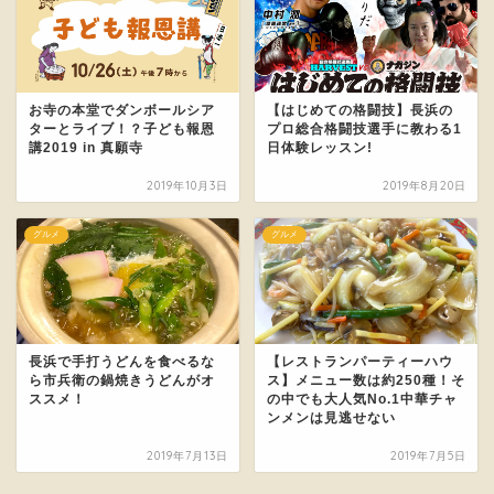
お寺の本堂でダンボールシア
【はじめての格闘技】長浜の
ターとライブ！？子ども報恩
プロ総合格闘技選手に教わる1
講2019 in 真願寺
日体験レッスン!
2019年10月3日
2019年8月20日
グルメ
グルメ
長浜で手打うどんを食べるな
【レストランパーティーハウ
ら市兵衛の鍋焼きうどんがオ
ス】メニュー数は約250種！そ
ススメ！
の中でも大人気No.1中華チャ
ンメンは見逃せない
2019年7月13日
2019年7月5日