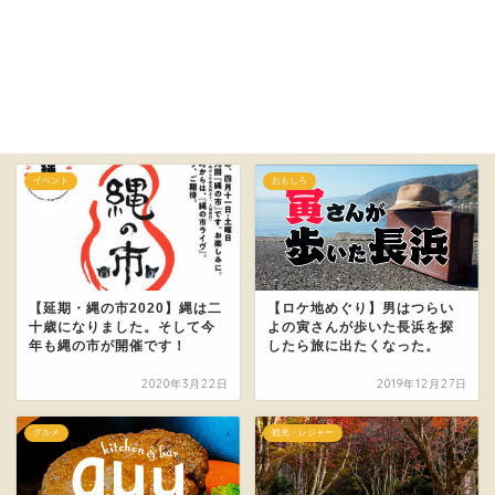
イベント
おもしろ
【延期・縄の市2020】縄は二
【ロケ地めぐり】男はつらい
十歳になりました。そして今
よの寅さんが歩いた長浜を探
年も縄の市が開催です！
したら旅に出たくなった。
2020年3月22日
2019年12月27日
グルメ
観光・レジャー