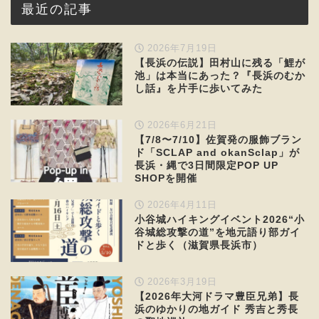
最近の記事
2026年7月19日
【長浜の伝説】田村山に残る「鯉が
池」は本当にあった？『長浜のむか
し話』を片手に歩いてみた
2026年6月21日
【7/8〜7/10】佐賀発の服飾ブラン
ド「SCLAP and okanSclap」が
長浜・縄で3日間限定POP UP
SHOPを開催
2026年4月11日
小谷城ハイキングイベント2026“小
谷城総攻撃の道”を地元語り部ガイ
ドと歩く（滋賀県長浜市）
2026年3月19日
【2026年大河ドラマ豊臣兄弟】長
浜のゆかりの地ガイド 秀吉と秀長