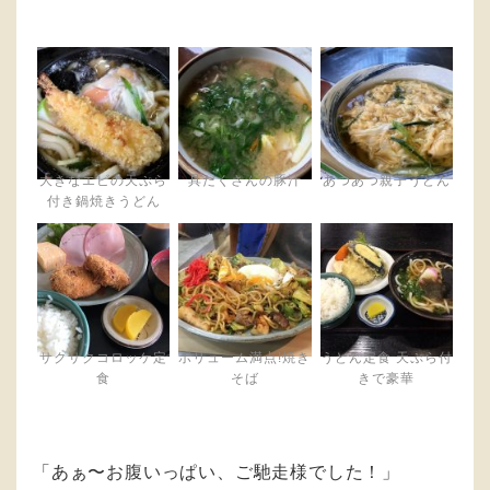
大きなエビの天ぷら
具だくさんの豚汁
あつあつ親子うどん
付き鍋焼きうどん
サクサクコロッケ定
ボリューム満点!焼き
うどん定食 天ぷら付
食
そば
きで豪華
「あぁ〜お腹いっぱい、ご馳走様でした！」