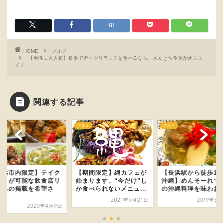
HOME
グルメ
【男性に大人気】長浜でガッツリランチを食べるなら、さんきち食堂がオスス
メ！
関連する記事
メ
グルメ
グルメ
期間限定】縄カフェが
【長浜駅から徒歩1分の
【長浜市内限定】テ
まります。“今だけ”し
沖縄】めんそーれで本場
アウトが可能な飲食
食べられないメニュ...
の沖縄料理を味わおう！
ストへの掲載を希望
れ...
2021年9月21日
2019年3月27日
2020年4