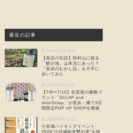
最近の記事
2026年7月19日
【長浜の伝説】田村山に残る
「鯉が池」は本当にあった？
『長浜のむかし話』を片手に
歩いてみた
2026年6月21日
【7/8〜7/10】佐賀発の服飾ブ
ランド「SCLAP and
okanSclap」が長浜・縄で3日
間限定POP UP SHOPを開催
2026年4月11日
小谷城ハイキングイベント
2026“小谷城総攻撃の道”を地