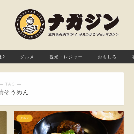
は?
グルメ
観光・レジャー
おもしろ
― TAG ―
鯖そうめん
グルメ