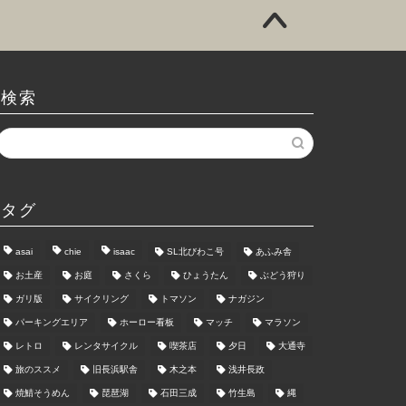
検索
タグ
asai
chie
isaac
SL北びわこ号
あふみ舎
お土産
お庭
さくら
ひょうたん
ぶどう狩り
ガリ版
サイクリング
トマソン
ナガジン
パーキングエリア
ホーロー看板
マッチ
マラソン
レトロ
レンタサイクル
喫茶店
夕日
大通寺
旅のススメ
旧長浜駅舎
木之本
浅井長政
焼鯖そうめん
琵琶湖
石田三成
竹生島
縄