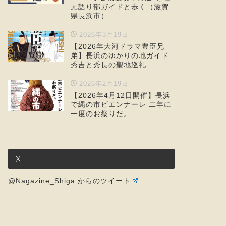
元語り部ガイドと歩く（滋賀
県長浜市）
2026年3月19日
【2026年大河ドラマ豊臣兄
弟】長浜のゆかりの地ガイド
秀吉と秀長の聖地巡礼
2026年2月19日
【2026年4月12日開催】長浜
で縄の市ビエンナーレ 二年に
一度のお祭りだ。
X
@Nagazine_Shiga からのツイート