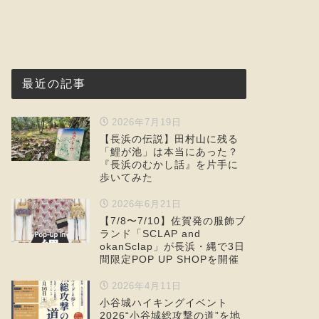
最近の記事
2026年7月19日
【長浜の伝説】田村山に残る
「鯉が池」は本当にあった？
『長浜のむかし話』を片手に
歩いてみた
2026年6月21日
【7/8〜7/10】佐賀発の服飾ブ
ランド「SCLAP and
okanSclap」が長浜・縄で3日
間限定POP UP SHOPを開催
2026年4月11日
小谷城ハイキングイベント
2026“小谷城総攻撃の道”を地