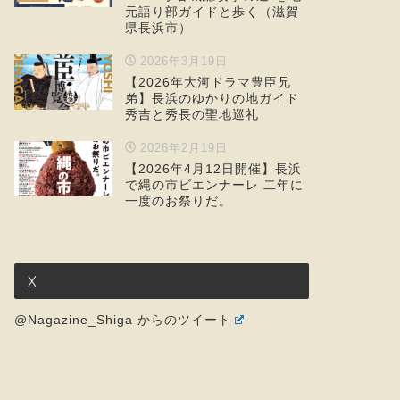
元語り部ガイドと歩く（滋賀
県長浜市）
2026年3月19日
【2026年大河ドラマ豊臣兄
弟】長浜のゆかりの地ガイド
秀吉と秀長の聖地巡礼
2026年2月19日
【2026年4月12日開催】長浜
で縄の市ビエンナーレ 二年に
一度のお祭りだ。
X
@Nagazine_Shiga からのツイート