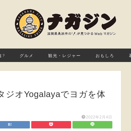
は?
グルメ
観光・レジャー
おもしろ
オYogalayaでヨガを体
2022年2月4日