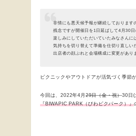
非情にも悪天候予報が継続しております
残念ですが開催日を1日延ばして4月30
楽しみにしていただいていたみなさんに
気持ちを切り替えて準備を仕切り直しい
出店者の顔ぶれと会場構成に変更があり
ピクニックやアウトドアが活気づく季節
今回は、2022年4月
29日（金・祝）
30
『BIWAPIC PARK（びわピクパーク）』