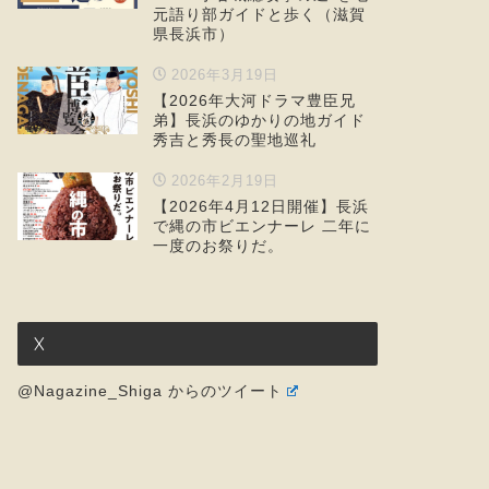
元語り部ガイドと歩く（滋賀
県長浜市）
2026年3月19日
【2026年大河ドラマ豊臣兄
弟】長浜のゆかりの地ガイド
秀吉と秀長の聖地巡礼
2026年2月19日
【2026年4月12日開催】長浜
で縄の市ビエンナーレ 二年に
一度のお祭りだ。
X
@Nagazine_Shiga からのツイート