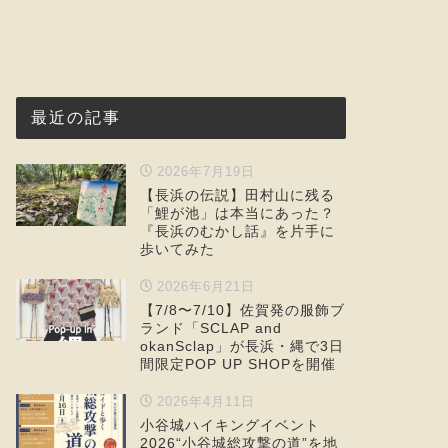
最近の記事
2026年7月19日
【長浜の伝説】田村山に残る
「鯉が池」は本当にあった？
『長浜のむかし話』を片手に
歩いてみた
2026年6月21日
【7/8〜7/10】佐賀発の服飾ブ
ランド「SCLAP and
okanSclap」が長浜・縄で3日
間限定POP UP SHOPを開催
2026年4月11日
小谷城ハイキングイベント
2026“小谷城総攻撃の道”を地