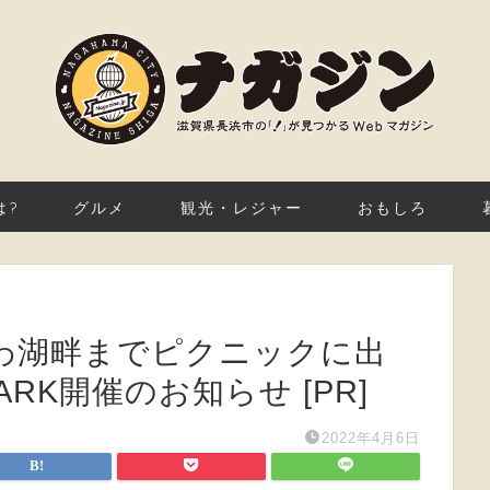
は?
グルメ
観光・レジャー
おもしろ
わ湖畔までピクニックに出
ARK開催のお知らせ [PR]
2022年4月6日