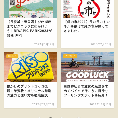
【長浜城・豊公園】びわ湖畔
【縄の市2023】長い長いトン
までピクニックに出かけよ
ネルを抜けて縄の市が帰って
う！BIWAPIC PARK2023が
きました。
開催 [PR]
2023年5月12日
2023年2月25日
おもしろ
ツーリング
懐かしのプリントゴッコ復
白鬚神社まで滋賀の絶景を求
活！年賀状・オリジナル印刷
めてバイクで行こう。日帰り
の魅力と使い方を徹底解説
ツーリングスポットを紹介！
2022年12月23日
2022年12月18日