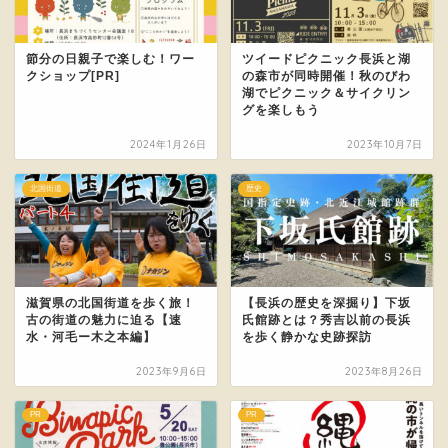
節分の日親子で楽しむ！ワー
ツイードピクニック長浜と湖
クショップ[PR]
の森市が同時開催！秋のびわ
湖でピクニック＆サイクリン
グを楽しもう
2024年1月26日
2023年10月7日
北国街道
歴史
滋賀県の北国街道を歩く旅！
【長浜の歴史を深掘り】下坂
古の街道の魅力に迫る【速
氏館跡とは？秀吉以前の長浜
水・河毛ー木之本編】
を歩く静かな史跡探訪
2023年9月6日
2023年8月26日
PR
PR