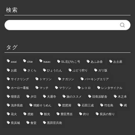
ー
カ
検索
イ
ブ
タグ
asai
chie
isaac
SL北びわこ号
あふみ舎
お土産
お庭
さくら
ひょうたん
ぶどう狩り
ガリ版
サイクリング
トマソン
ナガジン
パーキングエリア
ホーロー看板
マッチ
マラソン
レトロ
レンタサイクル
喫茶店
夕日
大通寺
旅のススメ
旧長浜駅舎
木之本
浅井長政
焼鯖そうめん
琵琶湖
石田三成
竹生島
縄
花火
虎姫
観光
豊臣秀吉
釣り
長浜の祭り
長浜城
食堂
黒田官兵衛