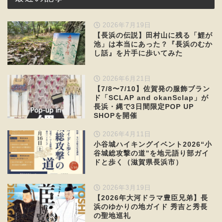
2026年7月19日
【長浜の伝説】田村山に残る「鯉が
池」は本当にあった？『長浜のむか
し話』を片手に歩いてみた
2026年6月21日
【7/8〜7/10】佐賀発の服飾ブラン
ド「SCLAP and okanSclap」が
長浜・縄で3日間限定POP UP
SHOPを開催
2026年4月11日
小谷城ハイキングイベント2026“小
谷城総攻撃の道”を地元語り部ガイ
ドと歩く（滋賀県長浜市）
2026年3月19日
【2026年大河ドラマ豊臣兄弟】長
浜のゆかりの地ガイド 秀吉と秀長
の聖地巡礼