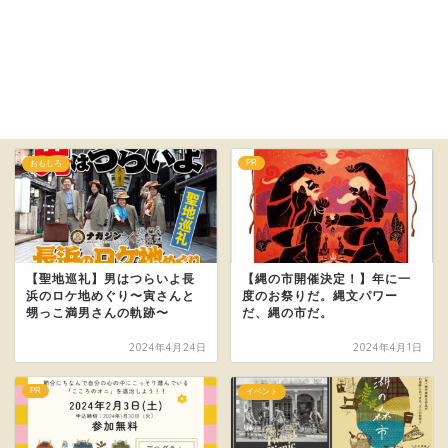
PR
おもしろ
【聖地巡礼】男はつらいよ長
【縄の市開催決定！】年に一
浜のロケ地めぐり〜寅さんと
度のお祭りだ。縄文パワー
甥っこ満男さんの軌跡〜
だ、縄の市だ。
2024年4月24日
2024年4月1日
PR
イベント